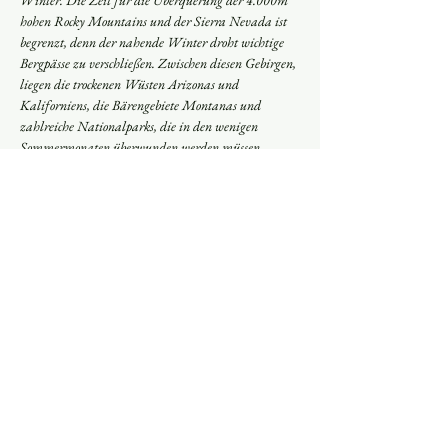
hohen Rocky Mountains und der Sierra Nevada ist 
begrenzt, denn der nahende Winter droht wichtige 
Bergpässe zu verschließen. Zwischen diesen Gebirgen, 
liegen die trockenen Wüsten Arizonas und 
Kaliforniens, die Bärengebiete Montanas und 
zahlreiche Nationalparks, die in den wenigen 
Sommermonaten überwunden werden müssen.
Nie zuvor hat ein Mensch, dieses Abenteuer gegen 
den Uhrzeigersinn gewagt.
In meinen 222 Tagen in der amerikanischen 
Wildnis verlor ich u.a. 15 Kg durch eine Giardia-
Infektion. Ich hing mit meinem Leben an einer 
Eisaxt…
Mehr anzeigen
Teile dieses Event