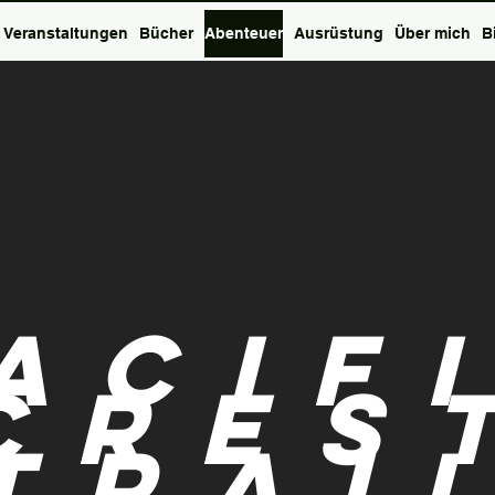
Veranstaltungen
Bücher
Abenteuer
Ausrüstung
Über mich
B
acif
Cres
Trai