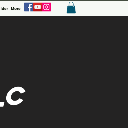
ilder
More
Anmelden
ic
t
l