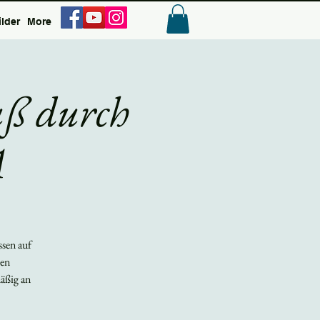
ilder
More
Anmelden
uß durch
A
ssen auf
ten
äßig an